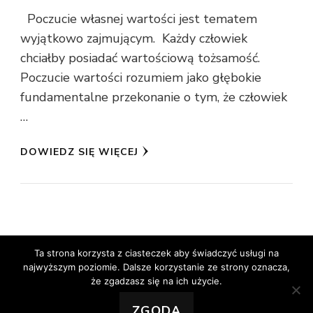
Poczucie własnej wartości jest tematem
wyjątkowo zajmującym. Każdy człowiek
chciałby posiadać wartościową tożsamość.
Poczucie wartości rozumiem jako głębokie
fundamentalne przekonanie o tym, że człowiek
…
DOWIEDZ SIĘ WIĘCEJ
Ta strona korzysta z ciasteczek aby świadczyć usługi na
najwyższym poziomie. Dalsze korzystanie ze strony oznacza,
© prawa autorskie2026
dziarskowchmury
. Wszelkie
że zgadzasz się na ich użycie.
prawa zastrzeżone.
Vilva | Stworzony przez
Blossom
Themes
.Silnik:
WordPress
ZGODA