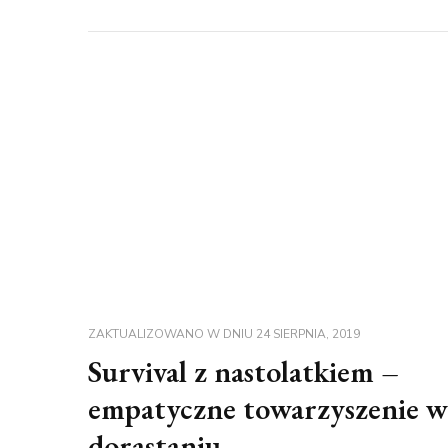
ZAKTUALIZOWANO W DNIU
24 SIERPNIA, 2019
Survival z nastolatkiem –
empatyczne towarzyszenie w
dorastaniu