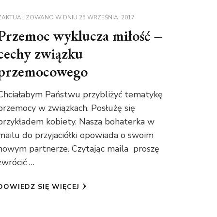
ZAKTUALIZOWANO W DNIU
25 WRZEŚNIA, 2017
Przemoc wyklucza miłość –
cechy związku
przemocowego
Chciałabym Państwu przybliżyć tematykę
przemocy w związkach. Posłużę się
przykładem kobiety. Nasza bohaterka w
mailu do przyjaciółki opowiada o swoim
nowym partnerze. Czytając maila proszę
zwrócić …
DOWIEDZ SIĘ WIĘCEJ