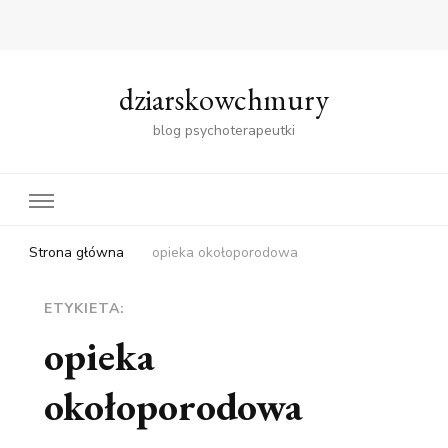
dziarskowchmury
blog psychoterapeutki
Strona główna
opieka okołoporodowa
ETYKIETA:
opieka
okołoporodowa