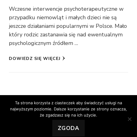
Wczesne interwencje psychoterapeutyczne w
przypadku niemowląt i małych dzieci nie są
jeszcze działaniami popularnymi w Polsce. Mało
który rodzic zastanawia się nad ewentualnym
psychologicznym źródłem …
DOWIEDZ SIĘ WIĘCEJ
Ta strona korzysta z ciasteczek aby świadczyć usługi na
najwyższym poziomie. Dalsze korzystanie ze strony oznacza,
© prawa autorskie2026
dziarskowchmury
. Wszelkie
że zgadzasz się na ich użycie.
prawa zastrzeżone.
Vilva | Stworzony przez
Blossom
Themes
.Silnik:
WordPress
ZGODA