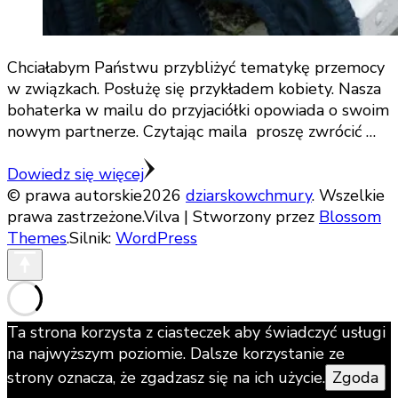
Chciałabym Państwu przybliżyć tematykę przemocy
w związkach. Posłużę się przykładem kobiety. Nasza
bohaterka w mailu do przyjaciółki opowiada o swoim
nowym partnerze. Czytając maila proszę zwrócić …
Dowiedz się więcej
© prawa autorskie2026
dziarskowchmury
. Wszelkie
prawa zastrzeżone.
Vilva | Stworzony przez
Blossom
Themes
.Silnik:
WordPress
Ta strona korzysta z ciasteczek aby świadczyć usługi
na najwyższym poziomie. Dalsze korzystanie ze
strony oznacza, że zgadzasz się na ich użycie.
Zgoda